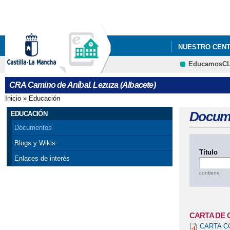
NUESTRO CEN
EducamosC
CRA Camino de Aníbal. Lezuza (Albacete)
Inicio
»
Educación
Se encuentra usted aquí
Docum
EDUCACIÓN
Documentos
Blogs y Wikis
Título
Enlaces de interés
contiene
CARTA DE
CARTA CO