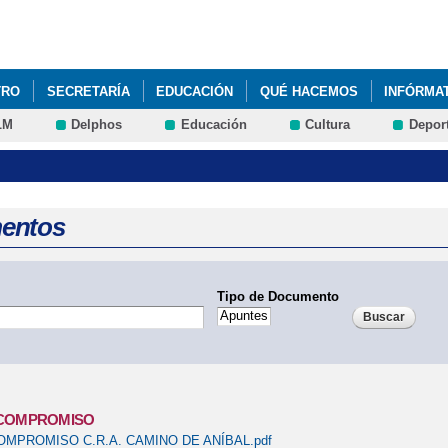
Pasar al
contenido
principal
TRO
SECRETARÍA
EDUCACIÓN
QUÉ HACEMOS
INFÓRMA
LM
Delphos
Educación
Cultura
Depor
entos
Tipo de Documento
 COMPROMISO
MPROMISO C.R.A. CAMINO DE ANÍBAL.pdf