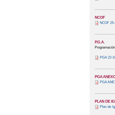
NCOF
NCOF 25-
P.G.A.
Programación
PGA 22-10
PGA ANEXO
PGA ANEX
PLAN DE I
Plan de I