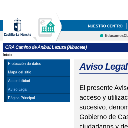
Pa
co
pri
NUESTRO CENTRO
EducamosC
CRFP
CRA Camino de Aníbal. Lezuza (Albacete)
Inicio
Se encuentra usted aquí
Aviso Legal
Protección de datos
Mapa del sitio
Accesibilidad
El presente Avis
Aviso Legal
acceso y utiliza
Página Principal
sucesivo, denom
Gobierno de Cas
ciudadanos y de