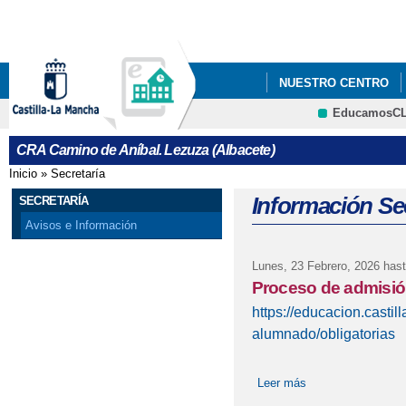
Pa
co
pri
NUESTRO CENTRO
EducamosC
CRFP
CRA Camino de Aníbal. Lezuza (Albacete)
Inicio
»
Secretaría
Se encuentra usted aquí
Información Sec
SECRETARÍA
Avisos e Información
Lunes, 23 Febrero, 2026
hast
Proceso de admisió
https://educacion.casti
alumnado/obligatorias
Leer más
sobre Proceso de 